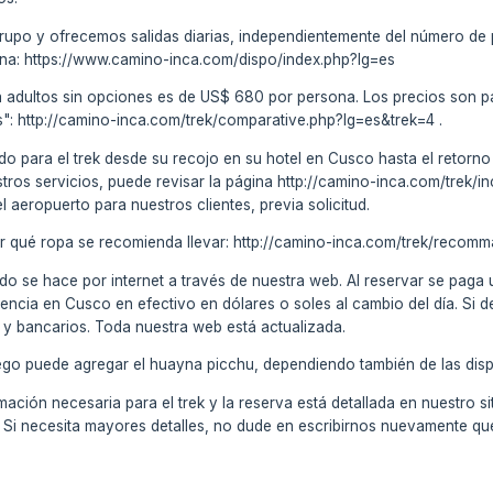
rupo y ofrecemos salidas diarias, independientemente del número de
ágina: https://www.camino-inca.com/dispo/index.php?lg=es
ra adultos sin opciones es de US$ 680 por persona. Los precios son p
": http://camino-inca.com/trek/comparative.php?lg=es&trek=4 .
do para el trek desde su recojo en su hotel en Cusco hasta el retorno (
stros servicios, puede revisar la página http://camino-inca.com/trek
el aeropuerto para nuestros clientes, previa solicitud.
r qué ropa se recomienda llevar: http://camino-inca.com/trek/recomm
do se hace por internet a través de nuestra web. Al reservar se paga
encia en Cusco en efectivo en dólares o soles al cambio del día. Si d
 y bancarios. Toda nuestra web está actualizada.
uego puede agregar el huayna picchu, dependiendo también de las disp
ación necesaria para el trek y la reserva está detallada en nuestro si
l. Si necesita mayores detalles, no dude en escribirnos nuevamente 