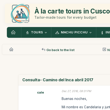
À la carte tours in Cusco
Tailor-made tours for every budget
TOURS
MACHU PICCHU
IN
Go back to the list
N
Consulta- Camino del Inca abril 2017
Dec 27, 2016, 08:31 PM
cale
Buenas noches,
Mi nombre es Candelaria y jun