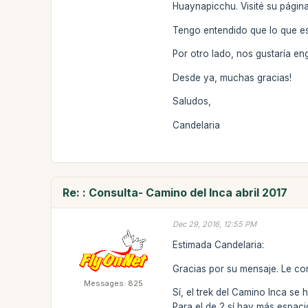
Huaynapicchu. Visité su págin
Tengo entendido que lo que es
Por otro lado, nos gustaría e
Desde ya, muchas gracias!
Saludos,
Candelaria
Re: : Consulta- Camino del Inca abril 2017
Dec 29, 2016, 12:55 PM
Estimada Candelaria:
Gracias por su mensaje. Le con
Messages: 825
Sí, el trek del Camino Inca se
Para el de 2 sí hay más espaci