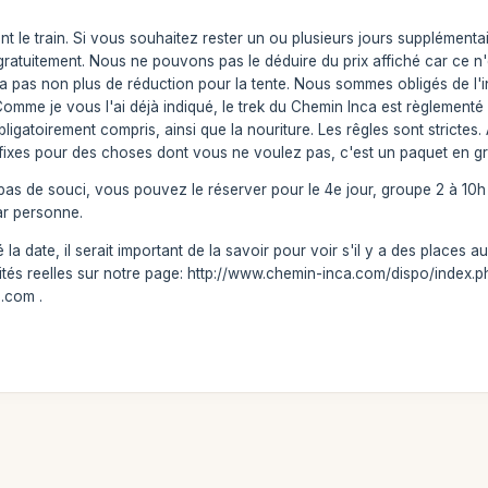
nt le train. Si vous souhaitez rester un ou plusieurs jours supplémentair
gratuitement. Nous ne pouvons pas le déduire du prix affiché car ce n'
n'y a pas non plus de réduction pour la tente. Nous sommes obligés de 
mme je vous l'ai déjà indiqué, le trek du Chemin Inca est règlementé pa
ligatoirement compris, ainsi que la nouriture. Les rêgles sont stricte
s fixes pour des choses dont vous ne voulez pas, c'est un paquet en gr
s de souci, vous pouvez le réserver pour le 4e jour, groupe 2 à 10h 
ar personne.
a date, il serait important de la savoir pour voir s'il y a des places 
ités reelles sur notre page: http://www.chemin-inca.com/dispo/index.ph
.com .