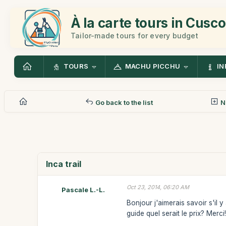
À la carte tours in Cusco
Tailor-made tours for every budget
TOURS
MACHU PICCHU
IN
Go back to the list
N
Inca trail
Oct 23, 2014, 06:20 AM
Pascale L.-L.
Bonjour j'aimerais savoir s'il 
guide quel serait le prix? Merci