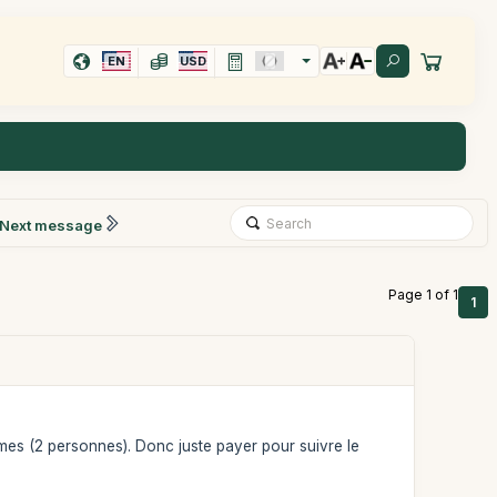
EN
USD
Next message
Page 1 of 1
1
mêmes (2 personnes). Donc juste payer pour suivre le