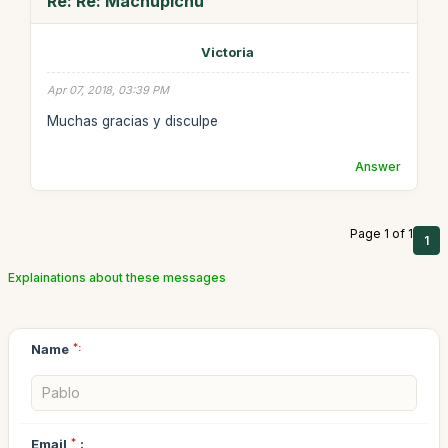
Re: Re: Machupichu
Victoria
Apr 07, 2018, 03:39 PM
Muchas gracias y disculpe
Answer
Page 1 of 1
1
Explainations about these messages
Name
*:
Email
*
: