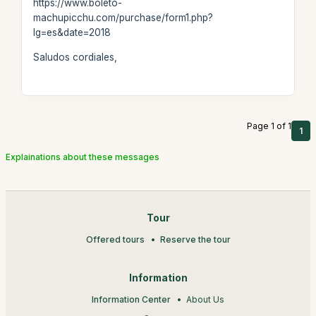
https://www.boleto-
machupicchu.com/purchase/form1.php?
lg=es&date=2018
Saludos cordiales,
Page 1 of 1
1
Explainations about these messages
Tour
Offered tours
Reserve the tour
Information
Information Center
About Us